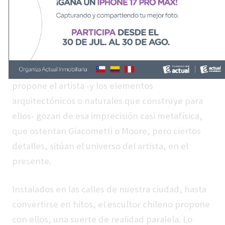
de ahí la falta de rostro preciso o una
indumentaria que los fije a un tiempo o una
geografía precisa. Los caminantes de Peña son
herederos de esa tradición, pero su complexión
es otra, y también su destino. Los sujetos que
propone el artista -y los elementos
arquitectónicos o naturales que construye para
ellos- gozan de esa imprecisión casi metafísica,
que ostentan Giacometti o Moore, pero ciertos
detalles, sitúan el universo del artista, en el
presente.
Instalados en las calles de nuestra ciudad, hasta
convertirse en hitos, el escultor chileno propone
con ellos, una suerte de realidad paralela. Lo