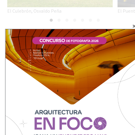
El Culebrón, Osvaldo Peña
El Puen
Caminantes
Rodin y Giacometti hicieron en múltiples
ocasiones, figuras de caminantes. En el caso de
este último, sus figuras avanzan a pasos largos
(Hombre que camina I y II), con las piernas
extendidas y los pies, de formato xl, prolongando
sus huellas sobre la superficie, como si les
costara trabajo desprenderse del suelo. Aquellos
seres, abstraídos, parecen hablar de la angustia
moderna del hombre urbano. De su prisa, de su
indiferencia, de sus rutinas impuestas. Anónimos,