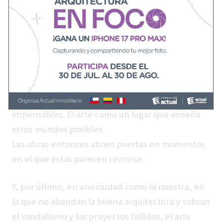
del público, puede terminar instalando una
nueva manera de entender las cosas; estética,
poética, existencial. Una obra puede llevarnos a
ver con otros ojos el lugar que la rodea y a
entender que la belleza, que la visualidad, que
las formas, pueden tener una presencia y un
desarrollo que antes de esa obra nos parecían
impensables. El arte como un lugar que enseña
otros mundos posibles.
Las obras entonces abren puertas en momentos
en el que estas parecen cerrarse.
Y, por último, en una ciudad como la nuestra, en
la que no abundan la buena arquitectura y sobran
el vandalismo y los proyectos fallidos, el arte