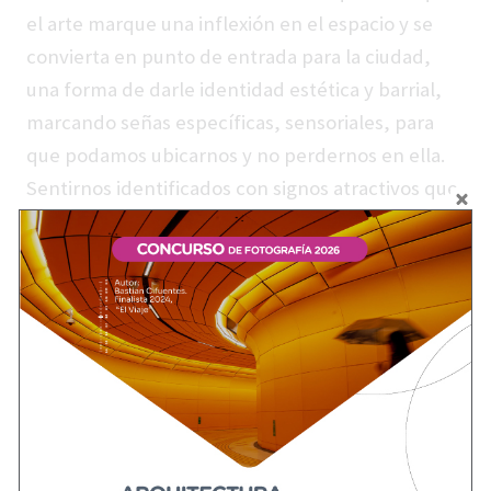
el arte marque una inflexión en el espacio y se
convierta en punto de entrada para la ciudad,
una forma de darle identidad estética y barrial,
marcando señas específicas, sensoriales, para
que podamos ubicarnos y no perdernos en ella.
Sentirnos identificados con signos atractivos que
nos pertenecen.
Pero alguien podría alegar que un edificio de
gran escala, un parque, o cualquier otro
accidente podría cumplir la misma función. Bien,
sin embargo, aparece otro aspecto, y es que el
arte -el de calidad- propone una mirada del
mundo, una estética, y a veces su complejidad,
que puede despertar la extrañeza o la suspicacia