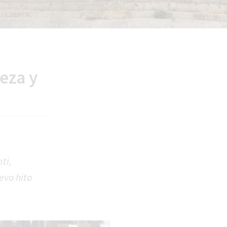
leza y
ti,
evo hito