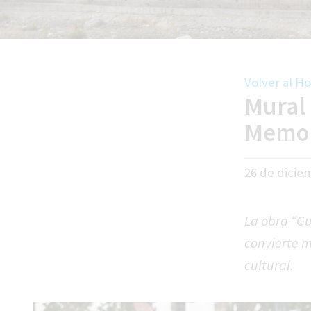
Volver al H
Mural 
Twitter
Fa
Memo
26 de dicie
La obra “Gua
convierte 
cultural.