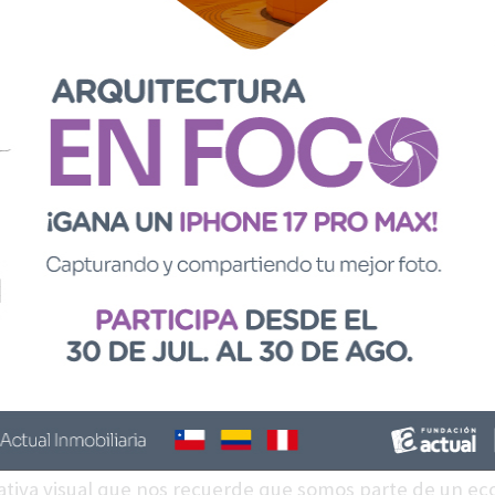
exto y a partir de la experiencia en concursos de arte p
ndación Actual participó activamente en el diseño de 
del proyecto, en el apoyo a la convocatoria y en la coo
 colaboradores,
reafirmando así su compromiso con el a
ienta de transformación social, fortalecimiento comun
lor del territorio. La iniciativa se alinea con la misión q
tual en torno a la circulación del arte fuera de espacio
a la vida cotidiana de las personas.
e la Cordillera
celebra la geografía única de Lo Barne
erritorio corresponde a cordillera— a través de un lengu
temporáneo. La obra transforma la flora y la fauna local
ue habitan el paisaje e invitan a reflexionar sobre la rel
raleza y comunidad. “Quise traducir esa energía viva del
ativa visual que nos recuerde que somos parte de un ec