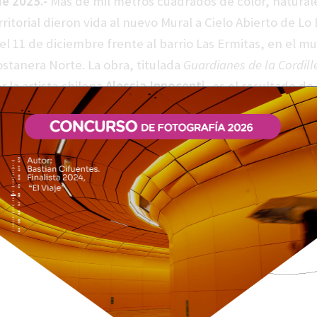
e 2025.-
Más de mil metros cuadrados de color, natural
ritorial dieron vida al nuevo Mural a Cielo Abierto de L
l 11 de diciembre frente al barrio Las Ermitas, en el mu
ostanera Norte. La obra, titulada
Guardianes de la Cordill
r la artista chilena
Alessia Innocenti
, es el resultado de
a pública impulsada por la
Corporación Cultural de Lo 
yo de
Fundación Actual
, Costanera Norte, Fundación Met
rge del concurso
“Mural a Cielo Abierto Lo Barnechea 2
ue invitó a artistas de todo el país a proponer intervenc
piradas en la temática
Naturaleza y Agua, Cordillera y Río
zar un espacio históricamente marcado por el gris de la
ura vial, promoviendo la regeneración urbana, la integra
al arte en el espacio público.