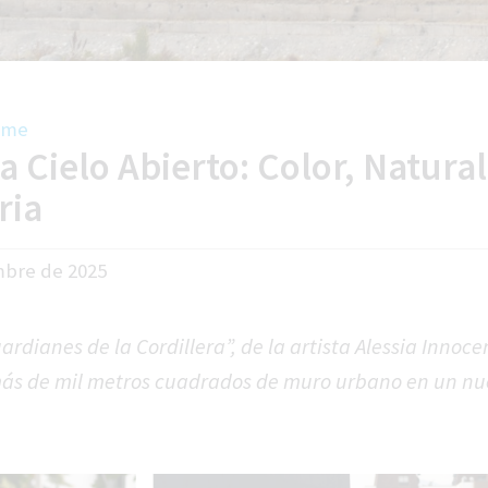
ome
a Cielo Abierto: Color, Natura
cebook
Instagram
Linked In
Youtube
ria
mbre de 2025
rdianes de la Cordillera”, de la artista Alessia Innocen
más de mil metros cuadrados de muro urbano en un nu