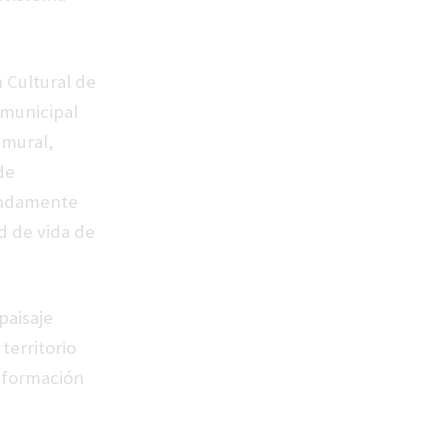
n Cultural de
 municipal
 mural,
de
fundamente
ad de vida de
paisaje
territorio
nsformación