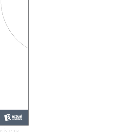
ara espacios
la
rdinación
rte público
itario y
ue impulsa
s formales,
chea —donde
aje visual
 en figuras
ación entre
 territorio
osistema