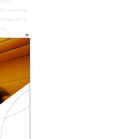
eza y
o Barnechea,
ro sur de la
era,
 una
Barnechea
,
ro 21, FGS
025”
, una
iones de gran
. Su objetivo
ción barrial