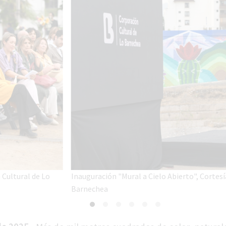
 Cultural de Lo
Inauguración "Mural a Cielo Abierto", Cortes
Barnechea