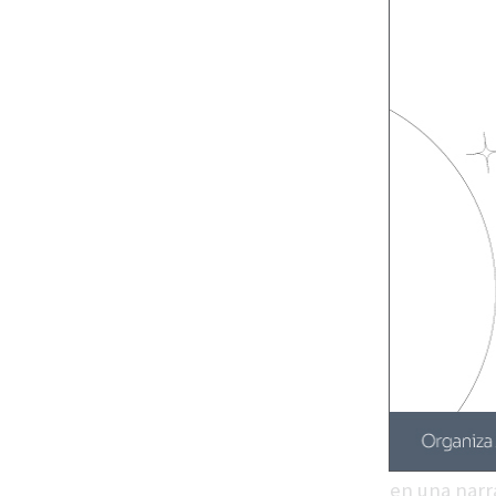
En este cont
urbanos,
Fu
estructura 
de algunos
como herram
puesta en va
Fundación Ac
acercándolo 
Guardianes d
el 95% del t
lúdico y con
simbólicas q
ciudad, natu
en una narr