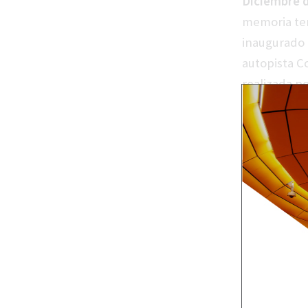
Diciembre d
memoria ter
inaugurado e
autopista C
realizada po
convocatori
con el apo
y Ulma.
El mural su
iniciativa q
formato ins
fue revitali
infraestruct
y el acceso 